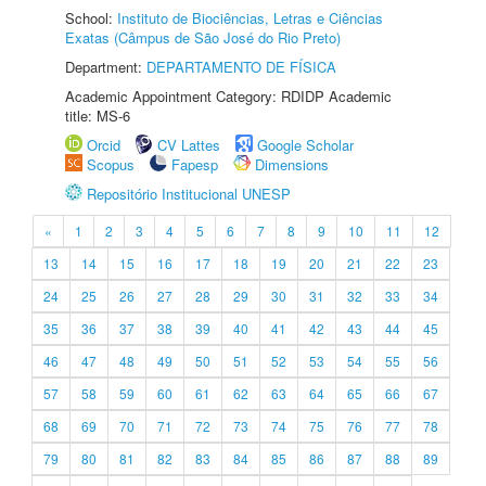
School:
Instituto de Biociências, Letras e Ciências
Exatas (Câmpus de São José do Rio Preto)
Department:
DEPARTAMENTO DE FÍSICA
Academic Appointment Category: RDIDP Academic
title: MS-6
Orcid
CV Lattes
Google Scholar
Scopus
Fapesp
Dimensions
Repositório Institucional UNESP
«
1
2
3
4
5
6
7
8
9
10
11
12
13
14
15
16
17
18
19
20
21
22
23
24
25
26
27
28
29
30
31
32
33
34
35
36
37
38
39
40
41
42
43
44
45
46
47
48
49
50
51
52
53
54
55
56
57
58
59
60
61
62
63
64
65
66
67
68
69
70
71
72
73
74
75
76
77
78
79
80
81
82
83
84
85
86
87
88
89