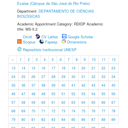
Exatas (Câmpus de São José do Rio Preto)
Department:
DEPARTAMENTO DE CIÊNCIAS
BIOLÓGICAS
Academic Appointment Category: RDIDP Academic
title: MS-5.2
Orcid
CV Lattes
Google Scholar
Scopus
Fapesp
Dimensions
Repositório Institucional UNESP
«
1
2
3
4
5
6
7
8
9
10
11
12
13
14
15
16
17
18
19
20
21
22
23
24
25
26
27
28
29
30
31
32
33
34
35
36
37
38
39
40
41
42
43
44
45
46
47
48
49
50
51
52
53
54
55
56
57
58
59
60
61
62
63
64
65
66
67
68
69
70
71
72
73
74
75
76
77
78
79
80
81
82
83
84
85
86
87
88
89
90
91
92
93
94
95
96
97
98
99