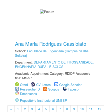
Ana Maria Rodrigues Cassiolato
School:
Faculdade de Engenharia (Câmpus de Ilha
Solteira)
Department:
DEPARTAMENTO DE FITOSSANIDADE,
ENGENHARIA RURAL E SOLOS
Academic Appointment Category: RDIDP Academic
title: MS-5.1
Orcid
CV Lattes
Google Scholar
ResearcherID
Scopus
Fapesp
Dimensions
Repositório Institucional UNESP
«
1
2
3
4
5
6
7
8
9
10
11
12