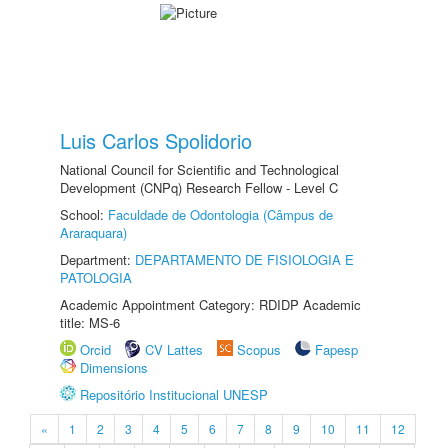
Luis Carlos Spolidorio
National Council for Scientific and Technological
Development (CNPq) Research Fellow - Level C
School:
Faculdade de Odontologia (Câmpus de
Araraquara)
Department:
DEPARTAMENTO DE FISIOLOGIA E
PATOLOGIA
Academic Appointment Category: RDIDP Academic
title: MS-6
Orcid
CV Lattes
Scopus
Fapesp
Dimensions
Repositório Institucional UNESP
«
1
2
3
4
5
6
7
8
9
10
11
12