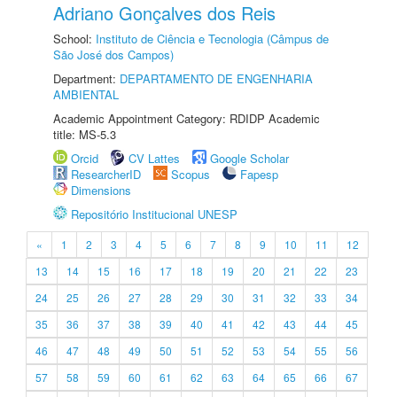
Adriano Gonçalves dos Reis
School:
Instituto de Ciência e Tecnologia (Câmpus de
São José dos Campos)
Department:
DEPARTAMENTO DE ENGENHARIA
AMBIENTAL
Academic Appointment Category: RDIDP Academic
title: MS-5.3
Orcid
CV Lattes
Google Scholar
ResearcherID
Scopus
Fapesp
Dimensions
Repositório Institucional UNESP
«
1
2
3
4
5
6
7
8
9
10
11
12
13
14
15
16
17
18
19
20
21
22
23
24
25
26
27
28
29
30
31
32
33
34
35
36
37
38
39
40
41
42
43
44
45
46
47
48
49
50
51
52
53
54
55
56
57
58
59
60
61
62
63
64
65
66
67