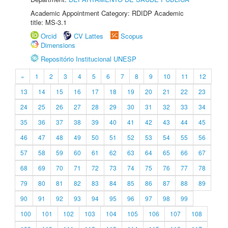
Academic Appointment Category: RDIDP Academic
title: MS-3.1
Orcid
CV Lattes
Scopus
Dimensions
Repositório Institucional UNESP
«
1
2
3
4
5
6
7
8
9
10
11
12
13
14
15
16
17
18
19
20
21
22
23
24
25
26
27
28
29
30
31
32
33
34
35
36
37
38
39
40
41
42
43
44
45
46
47
48
49
50
51
52
53
54
55
56
57
58
59
60
61
62
63
64
65
66
67
68
69
70
71
72
73
74
75
76
77
78
79
80
81
82
83
84
85
86
87
88
89
90
91
92
93
94
95
96
97
98
99
100
101
102
103
104
105
106
107
108