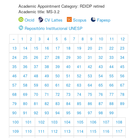
Academic Appointment Category: RDIDP retired
Academic title: MS-3.2
Orcid
CV Lattes
Scopus
Fapesp
Repositório Institucional UNESP
«
1
2
3
4
5
6
7
8
9
10
11
12
13
14
15
16
17
18
19
20
21
22
23
24
25
26
27
28
29
30
31
32
33
34
35
36
37
38
39
40
41
42
43
44
45
46
47
48
49
50
51
52
53
54
55
56
57
58
59
60
61
62
63
64
65
66
67
68
69
70
71
72
73
74
75
76
77
78
79
80
81
82
83
84
85
86
87
88
89
90
91
92
93
94
95
96
97
98
99
100
101
102
103
104
105
106
107
108
109
110
111
112
113
114
115
116
117