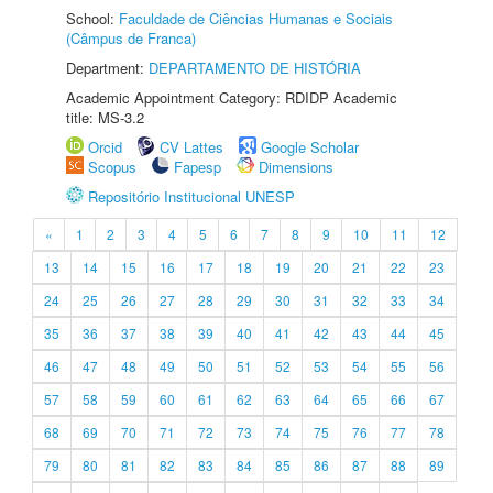
School:
Faculdade de Ciências Humanas e Sociais
(Câmpus de Franca)
Department:
DEPARTAMENTO DE HISTÓRIA
Academic Appointment Category: RDIDP Academic
title: MS-3.2
Orcid
CV Lattes
Google Scholar
Scopus
Fapesp
Dimensions
Repositório Institucional UNESP
«
1
2
3
4
5
6
7
8
9
10
11
12
13
14
15
16
17
18
19
20
21
22
23
24
25
26
27
28
29
30
31
32
33
34
35
36
37
38
39
40
41
42
43
44
45
46
47
48
49
50
51
52
53
54
55
56
57
58
59
60
61
62
63
64
65
66
67
68
69
70
71
72
73
74
75
76
77
78
79
80
81
82
83
84
85
86
87
88
89