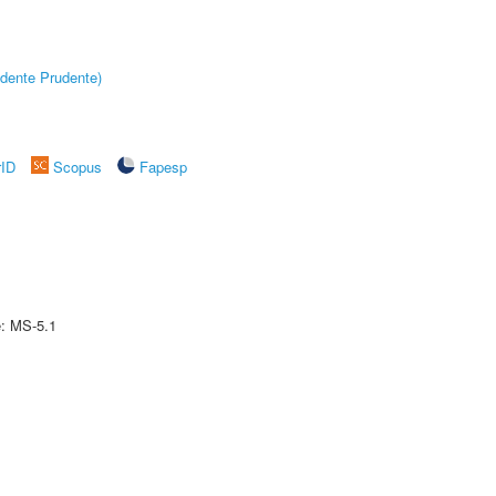
dente Prudente)
rID
Scopus
Fapesp
e: MS-5.1