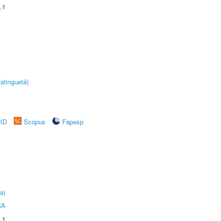
.1
atinguetá)
rID
Scopus
Fapesp
a)
CA
.1