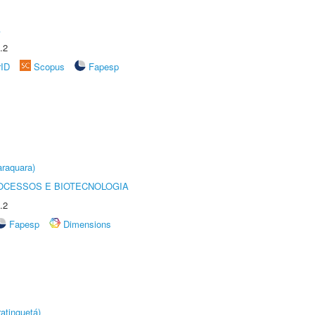
A
.2
rID
Scopus
Fapesp
raquara)
OCESSOS E BIOTECNOLOGIA
.2
Fapesp
Dimensions
atinguetá)