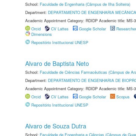
School:
Faculdade de Engenharia (Câmpus de Ilha Solteira)
Department:
DEPARTAMENTO DE ENGENHARIA MECÂNIC
Academic Appointment Category: RDIDP Academic title: MS-3
Orcid
CV Lattes
Google Scholar
Researche
Dimensions
Repositório Institucional UNESP
Alvaro de Baptista Neto
School:
Faculdade de Ciências Farmacêuticas (Câmpus de Ara
Department:
DEPARTAMENTO DE ENGENHARIA DE BIOPR
Academic Appointment Category: RDIDP Academic title: MS-3
Orcid
CV Lattes
Google Scholar
Scopus
Repositório Institucional UNESP
Alvaro de Souza Dutra
School:
Faculdade de Engenharia e Ciências (Câmpus de Guar