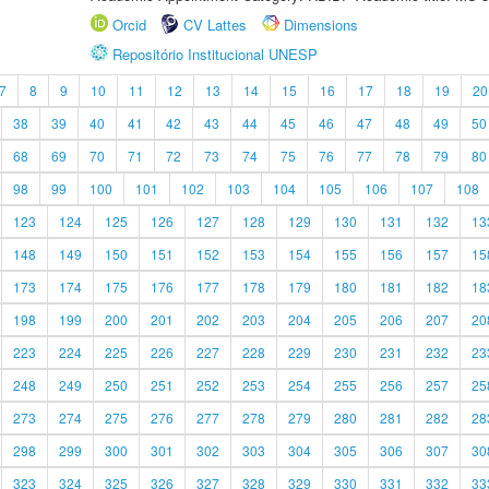
Orcid
CV Lattes
Dimensions
Repositório Institucional UNESP
7
8
9
10
11
12
13
14
15
16
17
18
19
20
38
39
40
41
42
43
44
45
46
47
48
49
50
68
69
70
71
72
73
74
75
76
77
78
79
80
98
99
100
101
102
103
104
105
106
107
108
123
124
125
126
127
128
129
130
131
132
13
148
149
150
151
152
153
154
155
156
157
15
173
174
175
176
177
178
179
180
181
182
18
198
199
200
201
202
203
204
205
206
207
20
223
224
225
226
227
228
229
230
231
232
23
248
249
250
251
252
253
254
255
256
257
25
273
274
275
276
277
278
279
280
281
282
28
298
299
300
301
302
303
304
305
306
307
30
323
324
325
326
327
328
329
330
331
332
33