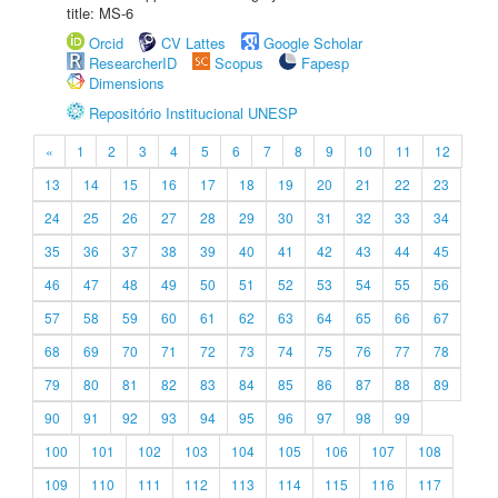
title: MS-6
Orcid
CV Lattes
Google Scholar
ResearcherID
Scopus
Fapesp
Dimensions
Repositório Institucional UNESP
«
1
2
3
4
5
6
7
8
9
10
11
12
13
14
15
16
17
18
19
20
21
22
23
24
25
26
27
28
29
30
31
32
33
34
35
36
37
38
39
40
41
42
43
44
45
46
47
48
49
50
51
52
53
54
55
56
57
58
59
60
61
62
63
64
65
66
67
68
69
70
71
72
73
74
75
76
77
78
79
80
81
82
83
84
85
86
87
88
89
90
91
92
93
94
95
96
97
98
99
100
101
102
103
104
105
106
107
108
109
110
111
112
113
114
115
116
117