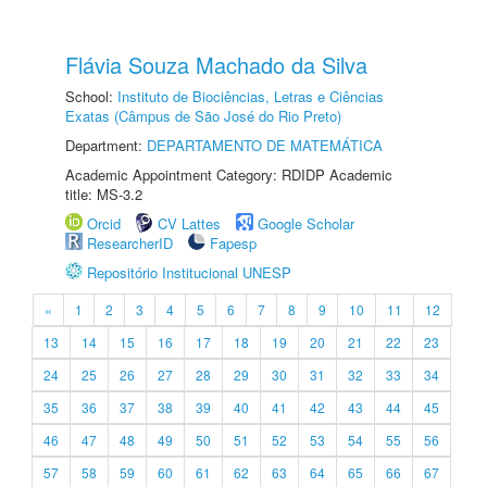
Flávia Souza Machado da Silva
School:
Instituto de Biociências, Letras e Ciências
Exatas (Câmpus de São José do Rio Preto)
Department:
DEPARTAMENTO DE MATEMÁTICA
Academic Appointment Category: RDIDP Academic
title: MS-3.2
Orcid
CV Lattes
Google Scholar
ResearcherID
Fapesp
Repositório Institucional UNESP
«
1
2
3
4
5
6
7
8
9
10
11
12
13
14
15
16
17
18
19
20
21
22
23
24
25
26
27
28
29
30
31
32
33
34
35
36
37
38
39
40
41
42
43
44
45
46
47
48
49
50
51
52
53
54
55
56
57
58
59
60
61
62
63
64
65
66
67