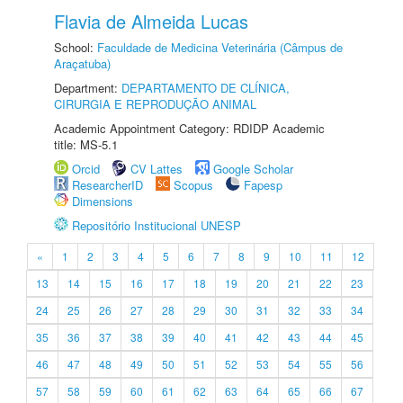
Flavia de Almeida Lucas
School:
Faculdade de Medicina Veterinária (Câmpus de
Araçatuba)
Department:
DEPARTAMENTO DE CLÍNICA,
CIRURGIA E REPRODUÇÃO ANIMAL
Academic Appointment Category: RDIDP Academic
title: MS-5.1
Orcid
CV Lattes
Google Scholar
ResearcherID
Scopus
Fapesp
Dimensions
Repositório Institucional UNESP
«
1
2
3
4
5
6
7
8
9
10
11
12
13
14
15
16
17
18
19
20
21
22
23
24
25
26
27
28
29
30
31
32
33
34
35
36
37
38
39
40
41
42
43
44
45
46
47
48
49
50
51
52
53
54
55
56
57
58
59
60
61
62
63
64
65
66
67