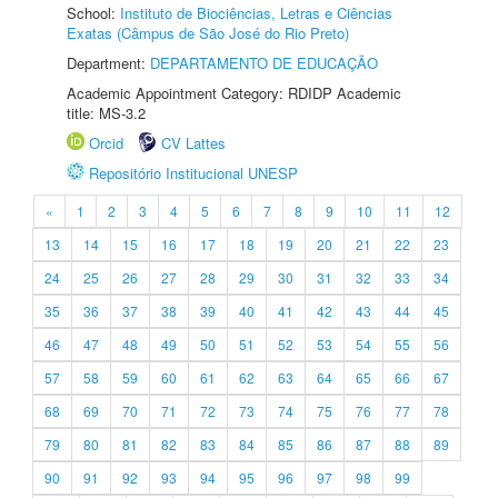
School:
Instituto de Biociências, Letras e Ciências
Exatas (Câmpus de São José do Rio Preto)
Department:
DEPARTAMENTO DE EDUCAÇÃO
Academic Appointment Category: RDIDP Academic
title: MS-3.2
Orcid
CV Lattes
Repositório Institucional UNESP
«
1
2
3
4
5
6
7
8
9
10
11
12
13
14
15
16
17
18
19
20
21
22
23
24
25
26
27
28
29
30
31
32
33
34
35
36
37
38
39
40
41
42
43
44
45
46
47
48
49
50
51
52
53
54
55
56
57
58
59
60
61
62
63
64
65
66
67
68
69
70
71
72
73
74
75
76
77
78
79
80
81
82
83
84
85
86
87
88
89
90
91
92
93
94
95
96
97
98
99