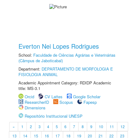
Everton Nei Lopes Rodrigues
School:
Faculdade de Ciências Agrárias e Veterinárias
(Câmpus de Jaboticabal)
Department:
DEPARTAMENTO DE MORFOLOGIA E
FISIOLOGIA ANIMAL
Academic Appointment Category: RDIDP Academic
title: MS-3.1
Orcid
CV Lattes
Google Scholar
ResearcherID
Scopus
Fapesp
Dimensions
Repositório Institucional UNESP
«
1
2
3
4
5
6
7
8
9
10
11
12
13
14
15
16
17
18
19
20
21
22
23