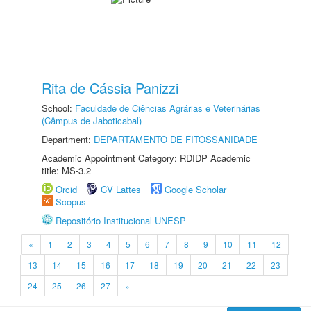
Rita de Cássia Panizzi
School:
Faculdade de Ciências Agrárias e Veterinárias
(Câmpus de Jaboticabal)
Department:
DEPARTAMENTO DE FITOSSANIDADE
Academic Appointment Category: RDIDP Academic
title: MS-3.2
Orcid
CV Lattes
Google Scholar
Scopus
Repositório Institucional UNESP
«
1
2
3
4
5
6
7
8
9
10
11
12
13
14
15
16
17
18
19
20
21
22
23
24
25
26
27
»