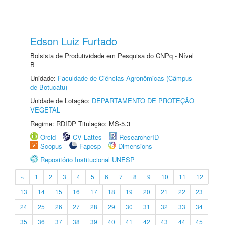
Edson Luiz Furtado
Bolsista de Produtividade em Pesquisa do CNPq - Nível
B
Unidade:
Faculdade de Ciências Agronômicas (Câmpus
de Botucatu)
Unidade de Lotação:
DEPARTAMENTO DE PROTEÇÃO
VEGETAL
Regime: RDIDP Titulação: MS-5.3
Orcid
CV Lattes
ResearcherID
Scopus
Fapesp
Dimensions
Repositório Institucional UNESP
«
1
2
3
4
5
6
7
8
9
10
11
12
13
14
15
16
17
18
19
20
21
22
23
24
25
26
27
28
29
30
31
32
33
34
35
36
37
38
39
40
41
42
43
44
45