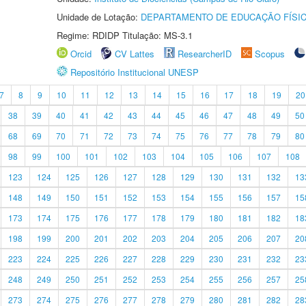
Unidade de Lotação:
DEPARTAMENTO DE EDUCAÇÃO FÍSI
Regime: RDIDP Titulação: MS-3.1
Orcid
CV Lattes
ResearcherID
Scopus
Repositório Institucional UNESP
7
8
9
10
11
12
13
14
15
16
17
18
19
20
38
39
40
41
42
43
44
45
46
47
48
49
50
68
69
70
71
72
73
74
75
76
77
78
79
80
98
99
100
101
102
103
104
105
106
107
108
123
124
125
126
127
128
129
130
131
132
13
148
149
150
151
152
153
154
155
156
157
15
173
174
175
176
177
178
179
180
181
182
18
198
199
200
201
202
203
204
205
206
207
20
223
224
225
226
227
228
229
230
231
232
23
248
249
250
251
252
253
254
255
256
257
25
273
274
275
276
277
278
279
280
281
282
28