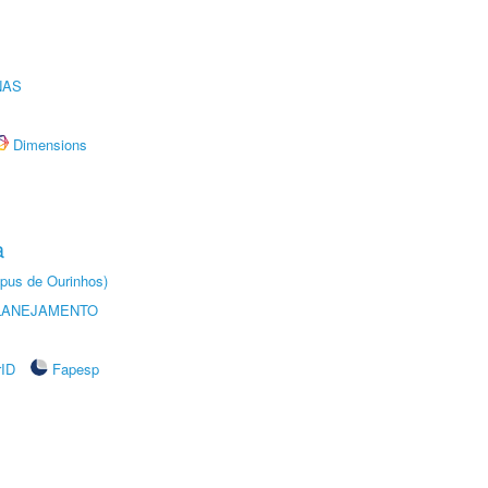
NAS
Dimensions
a
pus de Ourinhos)
LANEJAMENTO
rID
Fapesp