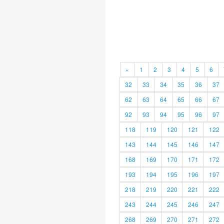
«
1
2
3
4
5
6
32
33
34
35
36
37
62
63
64
65
66
67
92
93
94
95
96
97
118
119
120
121
122
143
144
145
146
147
168
169
170
171
172
193
194
195
196
197
218
219
220
221
222
243
244
245
246
247
268
269
270
271
272