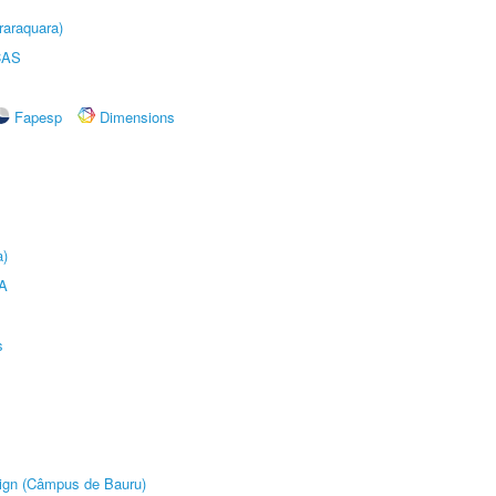
raraquara)
CAS
Fapesp
Dimensions
a)
A
s
sign (Câmpus de Bauru)