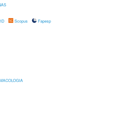
NAS
rID
Scopus
Fapesp
RMACOLOGIA