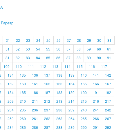
CA
Fapesp
21
22
23
24
25
26
27
28
29
30
31
51
52
53
54
55
56
57
58
59
60
61
81
82
83
84
85
86
87
88
89
90
91
109
110
111
112
113
114
115
116
117
3
134
135
136
137
138
139
140
141
142
8
159
160
161
162
163
164
165
166
167
3
184
185
186
187
188
189
190
191
192
8
209
210
211
212
213
214
215
216
217
3
234
235
236
237
238
239
240
241
242
8
259
260
261
262
263
264
265
266
267
3
284
285
286
287
288
289
290
291
292