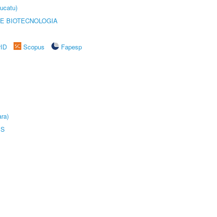
ucatu)
E BIOTECNOLOGIA
rID
Scopus
Fapesp
ra)
IS