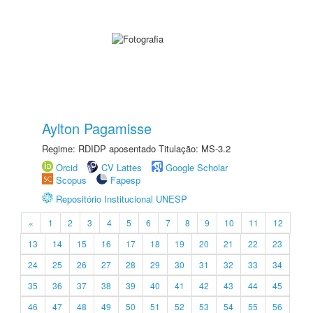
Aylton Pagamisse
Regime: RDIDP aposentado Titulação: MS-3.2
Orcid
CV Lattes
Google Scholar
Scopus
Fapesp
Repositório Institucional UNESP
«
1
2
3
4
5
6
7
8
9
10
11
12
13
14
15
16
17
18
19
20
21
22
23
24
25
26
27
28
29
30
31
32
33
34
35
36
37
38
39
40
41
42
43
44
45
46
47
48
49
50
51
52
53
54
55
56