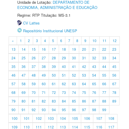
Unidade de Lotação:
DEPARTAMENTO DE
ECONOMIA, ADMINISTRAÇÃO E EDUCAÇÃO
Regime: RTP Titulação: MS-3.1
CV Lattes
Repositório Institucional UNESP
«
1
2
3
4
5
6
7
8
9
10
11
12
13
14
15
16
17
18
19
20
21
22
23
24
25
26
27
28
29
30
31
32
33
34
35
36
37
38
39
40
41
42
43
44
45
46
47
48
49
50
51
52
53
54
55
56
57
58
59
60
61
62
63
64
65
66
67
68
69
70
71
72
73
74
75
76
77
78
79
80
81
82
83
84
85
86
87
88
89
90
91
92
93
94
95
96
97
98
99
100
101
102
103
104
105
106
107
108
109
110
111
112
113
114
115
116
117