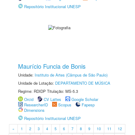
Repositório Institucional UNESP
Maurício Funcia de Bonis
Unidade:
Instituto de Artes (Câmpus de São Paulo)
Unidade de Lotação:
DEPARTAMENTO DE MÚSICA
Regime: RDIDP Titulação: MS-5.3
Orcid
CV Lattes
Google Scholar
ResearcherID
Scopus
Fapesp
Dimensions
Repositório Institucional UNESP
«
1
2
3
4
5
6
7
8
9
10
11
12