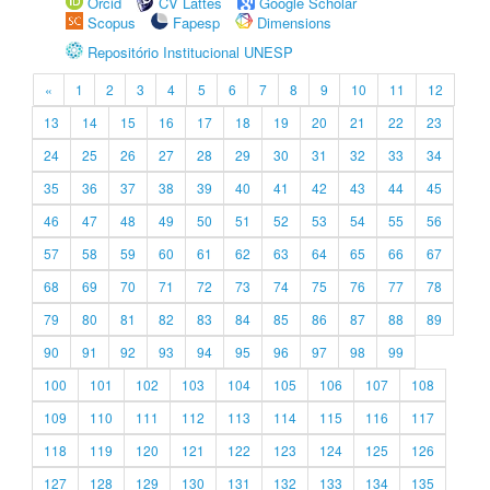
Orcid
CV Lattes
Google Scholar
Scopus
Fapesp
Dimensions
Repositório Institucional UNESP
«
1
2
3
4
5
6
7
8
9
10
11
12
13
14
15
16
17
18
19
20
21
22
23
24
25
26
27
28
29
30
31
32
33
34
35
36
37
38
39
40
41
42
43
44
45
46
47
48
49
50
51
52
53
54
55
56
57
58
59
60
61
62
63
64
65
66
67
68
69
70
71
72
73
74
75
76
77
78
79
80
81
82
83
84
85
86
87
88
89
90
91
92
93
94
95
96
97
98
99
100
101
102
103
104
105
106
107
108
109
110
111
112
113
114
115
116
117
118
119
120
121
122
123
124
125
126
127
128
129
130
131
132
133
134
135