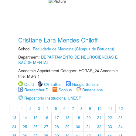
Cristiane Lara Mendes Chiloff
School:
Faculdade de Medicina (Câmpus de Botucatu)
Department:
DEPARTAMENTO DE NEUROCIÊNCIAS E
SAÚDE MENTAL
Academic Appointment Category: HORAS_24 Academic
title: MS-3.1
Orcid
CV Lattes
Google Scholar
ResearcherID
Scopus
Dimensions
Repositório Institucional UNESP
«
1
2
3
4
5
6
7
8
9
10
11
12
13
14
15
16
17
18
19
20
21
22
23
24
25
26
27
28
29
30
31
32
33
34
35
36
37
38
39
40
41
42
43
44
45