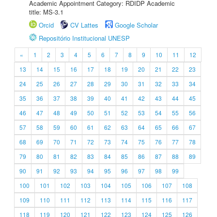
Academic Appointment Category: RDIDP Academic
title: MS-3.1
Orcid
CV Lattes
Google Scholar
Repositório Institucional UNESP
«
1
2
3
4
5
6
7
8
9
10
11
12
13
14
15
16
17
18
19
20
21
22
23
24
25
26
27
28
29
30
31
32
33
34
35
36
37
38
39
40
41
42
43
44
45
46
47
48
49
50
51
52
53
54
55
56
57
58
59
60
61
62
63
64
65
66
67
68
69
70
71
72
73
74
75
76
77
78
79
80
81
82
83
84
85
86
87
88
89
90
91
92
93
94
95
96
97
98
99
100
101
102
103
104
105
106
107
108
109
110
111
112
113
114
115
116
117
118
119
120
121
122
123
124
125
126