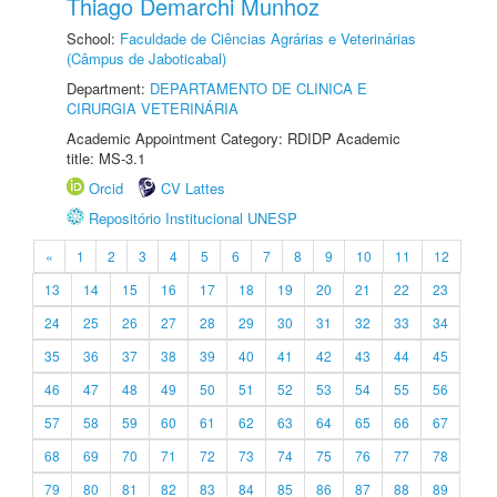
Thiago Demarchi Munhoz
School:
Faculdade de Ciências Agrárias e Veterinárias
(Câmpus de Jaboticabal)
Department:
DEPARTAMENTO DE CLINICA E
CIRURGIA VETERINÁRIA
Academic Appointment Category: RDIDP Academic
title: MS-3.1
Orcid
CV Lattes
Repositório Institucional UNESP
«
1
2
3
4
5
6
7
8
9
10
11
12
13
14
15
16
17
18
19
20
21
22
23
24
25
26
27
28
29
30
31
32
33
34
35
36
37
38
39
40
41
42
43
44
45
46
47
48
49
50
51
52
53
54
55
56
57
58
59
60
61
62
63
64
65
66
67
68
69
70
71
72
73
74
75
76
77
78
79
80
81
82
83
84
85
86
87
88
89