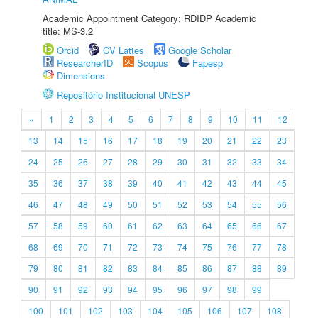
Academic Appointment Category: RDIDP Academic
title: MS-3.2
Orcid
CV Lattes
Google Scholar
ResearcherID
Scopus
Fapesp
Dimensions
Repositório Institucional UNESP
«
1
2
3
4
5
6
7
8
9
10
11
12
13
14
15
16
17
18
19
20
21
22
23
24
25
26
27
28
29
30
31
32
33
34
35
36
37
38
39
40
41
42
43
44
45
46
47
48
49
50
51
52
53
54
55
56
57
58
59
60
61
62
63
64
65
66
67
68
69
70
71
72
73
74
75
76
77
78
79
80
81
82
83
84
85
86
87
88
89
90
91
92
93
94
95
96
97
98
99
100
101
102
103
104
105
106
107
108