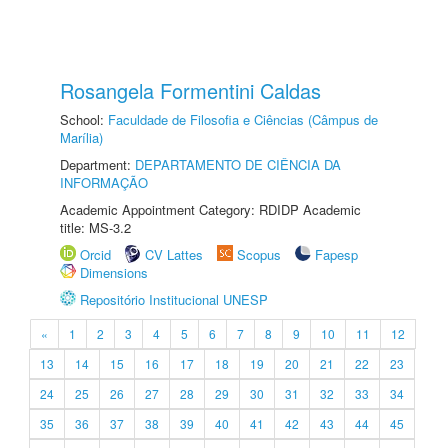
Rosangela Formentini Caldas
School:
Faculdade de Filosofia e Ciências (Câmpus de
Marília)
Department:
DEPARTAMENTO DE CIÊNCIA DA
INFORMAÇÃO
Academic Appointment Category: RDIDP Academic
title: MS-3.2
Orcid
CV Lattes
Scopus
Fapesp
Dimensions
Repositório Institucional UNESP
«
1
2
3
4
5
6
7
8
9
10
11
12
13
14
15
16
17
18
19
20
21
22
23
24
25
26
27
28
29
30
31
32
33
34
35
36
37
38
39
40
41
42
43
44
45