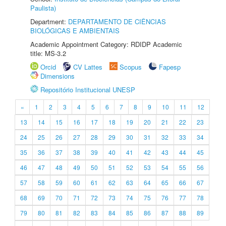
Paulista)
Department:
DEPARTAMENTO DE CIÊNCIAS
BIOLÓGICAS E AMBIENTAIS
Academic Appointment Category: RDIDP Academic
title: MS-3.2
Orcid
CV Lattes
Scopus
Fapesp
Dimensions
Repositório Institucional UNESP
«
1
2
3
4
5
6
7
8
9
10
11
12
13
14
15
16
17
18
19
20
21
22
23
24
25
26
27
28
29
30
31
32
33
34
35
36
37
38
39
40
41
42
43
44
45
46
47
48
49
50
51
52
53
54
55
56
57
58
59
60
61
62
63
64
65
66
67
68
69
70
71
72
73
74
75
76
77
78
79
80
81
82
83
84
85
86
87
88
89