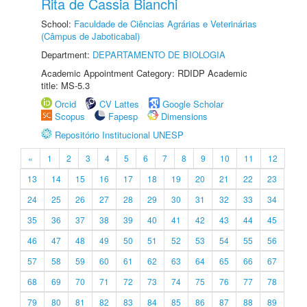
Rita de Cassia Bianchi
School:
Faculdade de Ciências Agrárias e Veterinárias
(Câmpus de Jaboticabal)
Department:
DEPARTAMENTO DE BIOLOGIA
Academic Appointment Category: RDIDP Academic
title: MS-5.3
Orcid
CV Lattes
Google Scholar
Scopus
Fapesp
Dimensions
Repositório Institucional UNESP
«
1
2
3
4
5
6
7
8
9
10
11
12
13
14
15
16
17
18
19
20
21
22
23
24
25
26
27
28
29
30
31
32
33
34
35
36
37
38
39
40
41
42
43
44
45
46
47
48
49
50
51
52
53
54
55
56
57
58
59
60
61
62
63
64
65
66
67
68
69
70
71
72
73
74
75
76
77
78
79
80
81
82
83
84
85
86
87
88
89