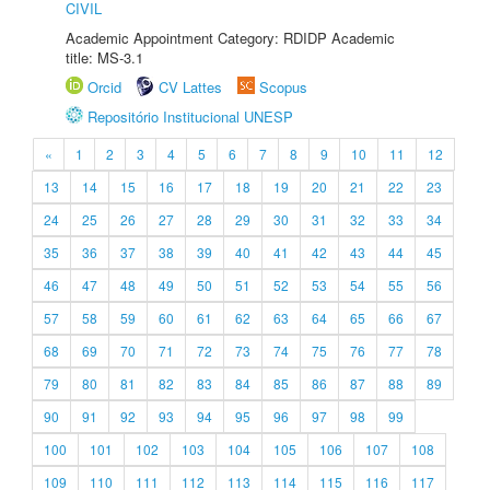
CIVIL
Academic Appointment Category: RDIDP Academic
title: MS-3.1
Orcid
CV Lattes
Scopus
Repositório Institucional UNESP
«
1
2
3
4
5
6
7
8
9
10
11
12
13
14
15
16
17
18
19
20
21
22
23
24
25
26
27
28
29
30
31
32
33
34
35
36
37
38
39
40
41
42
43
44
45
46
47
48
49
50
51
52
53
54
55
56
57
58
59
60
61
62
63
64
65
66
67
68
69
70
71
72
73
74
75
76
77
78
79
80
81
82
83
84
85
86
87
88
89
90
91
92
93
94
95
96
97
98
99
100
101
102
103
104
105
106
107
108
109
110
111
112
113
114
115
116
117