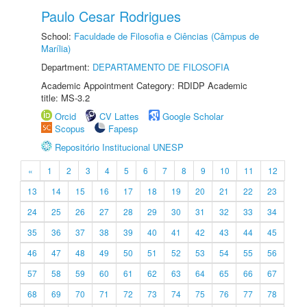
Paulo Cesar Rodrigues
School:
Faculdade de Filosofia e Ciências (Câmpus de
Marília)
Department:
DEPARTAMENTO DE FILOSOFIA
Academic Appointment Category: RDIDP Academic
title: MS-3.2
Orcid
CV Lattes
Google Scholar
Scopus
Fapesp
Repositório Institucional UNESP
«
1
2
3
4
5
6
7
8
9
10
11
12
13
14
15
16
17
18
19
20
21
22
23
24
25
26
27
28
29
30
31
32
33
34
35
36
37
38
39
40
41
42
43
44
45
46
47
48
49
50
51
52
53
54
55
56
57
58
59
60
61
62
63
64
65
66
67
68
69
70
71
72
73
74
75
76
77
78