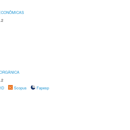
 ECONÔMICAS
.2
 ORGÂNICA
.2
rID
Scopus
Fapesp