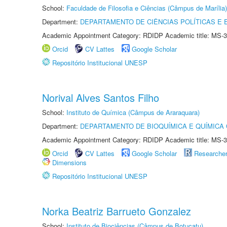
School:
Faculdade de Filosofia e Ciências (Câmpus de Marília)
Department:
DEPARTAMENTO DE CIÊNCIAS POLÍTICAS E
Academic Appointment Category: RDIDP Academic title: MS-3
Orcid
CV Lattes
Google Scholar
Repositório Institucional UNESP
Norival Alves Santos Filho
School:
Instituto de Química (Câmpus de Araraquara)
Department:
DEPARTAMENTO DE BIOQUÍMICA E QUÍMICA
Academic Appointment Category: RDIDP Academic title: MS-3
Orcid
CV Lattes
Google Scholar
Researche
Dimensions
Repositório Institucional UNESP
Norka Beatriz Barrueto Gonzalez
School:
Instituto de Biociências (Câmpus de Botucatu)