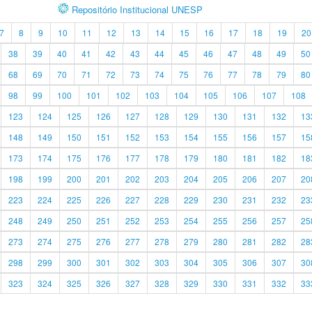
Repositório Institucional UNESP
7
8
9
10
11
12
13
14
15
16
17
18
19
20
38
39
40
41
42
43
44
45
46
47
48
49
50
68
69
70
71
72
73
74
75
76
77
78
79
80
98
99
100
101
102
103
104
105
106
107
108
123
124
125
126
127
128
129
130
131
132
13
148
149
150
151
152
153
154
155
156
157
15
173
174
175
176
177
178
179
180
181
182
18
198
199
200
201
202
203
204
205
206
207
20
223
224
225
226
227
228
229
230
231
232
23
248
249
250
251
252
253
254
255
256
257
25
273
274
275
276
277
278
279
280
281
282
28
298
299
300
301
302
303
304
305
306
307
30
323
324
325
326
327
328
329
330
331
332
33