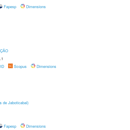
Fapesp
Dimensions
UÇÃO
.1
rID
Scopus
Dimensions
s de Jaboticabal)
Fapesp
Dimensions