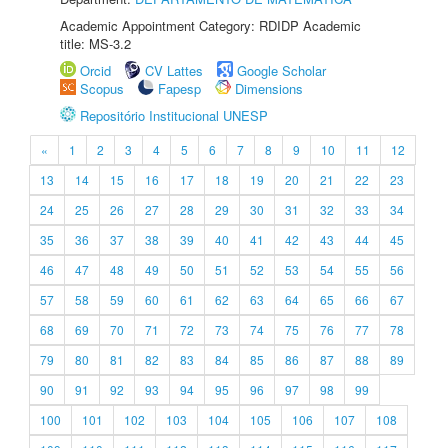
Academic Appointment Category: RDIDP Academic
title: MS-3.2
Orcid
CV Lattes
Google Scholar
Scopus
Fapesp
Dimensions
Repositório Institucional UNESP
«
1
2
3
4
5
6
7
8
9
10
11
12
13
14
15
16
17
18
19
20
21
22
23
24
25
26
27
28
29
30
31
32
33
34
35
36
37
38
39
40
41
42
43
44
45
46
47
48
49
50
51
52
53
54
55
56
57
58
59
60
61
62
63
64
65
66
67
68
69
70
71
72
73
74
75
76
77
78
79
80
81
82
83
84
85
86
87
88
89
90
91
92
93
94
95
96
97
98
99
100
101
102
103
104
105
106
107
108