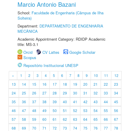
Marcio Antonio Bazani
School:
Faculdade de Engenharia (Câmpus de Ilha
Solteira)
Department:
DEPARTAMENTO DE ENGENHARIA
MECÂNICA
Academic Appointment Category: RDIDP Academic
title: MS-3.1
Orcid
CV Lattes
Google Scholar
Scopus
Repositório Institucional UNESP
«
1
2
3
4
5
6
7
8
9
10
11
12
13
14
15
16
17
18
19
20
21
22
23
24
25
26
27
28
29
30
31
32
33
34
35
36
37
38
39
40
41
42
43
44
45
46
47
48
49
50
51
52
53
54
55
56
57
58
59
60
61
62
63
64
65
66
67
68
69
70
71
72
73
74
75
76
77
78