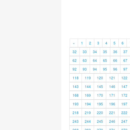
«
1
2
3
4
5
6
32
33
34
35
36
37
62
63
64
65
66
67
92
93
94
95
96
97
118
119
120
121
122
143
144
145
146
147
168
169
170
171
172
193
194
195
196
197
218
219
220
221
222
243
244
245
246
247
268
269
270
271
272