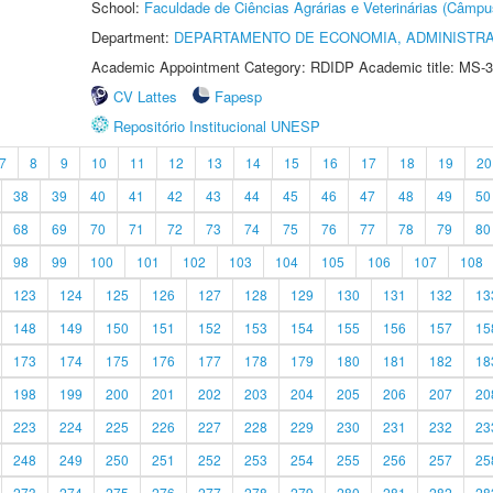
School:
Faculdade de Ciências Agrárias e Veterinárias (Câmpu
Department:
DEPARTAMENTO DE ECONOMIA, ADMINISTR
Academic Appointment Category: RDIDP Academic title: MS-3
CV Lattes
Fapesp
Repositório Institucional UNESP
7
8
9
10
11
12
13
14
15
16
17
18
19
20
38
39
40
41
42
43
44
45
46
47
48
49
50
68
69
70
71
72
73
74
75
76
77
78
79
80
98
99
100
101
102
103
104
105
106
107
108
123
124
125
126
127
128
129
130
131
132
13
148
149
150
151
152
153
154
155
156
157
15
173
174
175
176
177
178
179
180
181
182
18
198
199
200
201
202
203
204
205
206
207
20
223
224
225
226
227
228
229
230
231
232
23
248
249
250
251
252
253
254
255
256
257
25
273
274
275
276
277
278
279
280
281
282
28