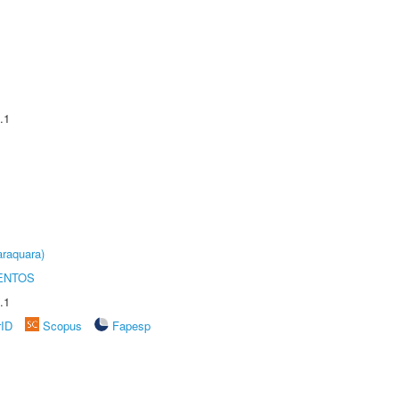
.1
raquara)
ENTOS
.1
rID
Scopus
Fapesp