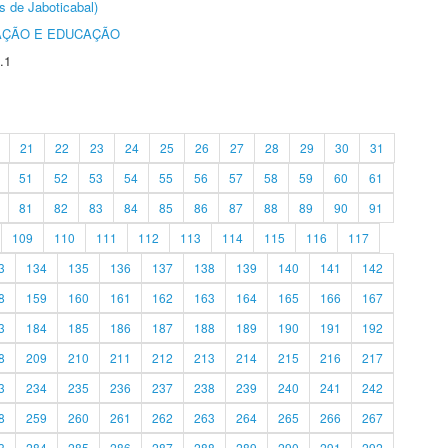
s de Jaboticabal)
AÇÃO E EDUCAÇÃO
.1
21
22
23
24
25
26
27
28
29
30
31
51
52
53
54
55
56
57
58
59
60
61
81
82
83
84
85
86
87
88
89
90
91
109
110
111
112
113
114
115
116
117
3
134
135
136
137
138
139
140
141
142
8
159
160
161
162
163
164
165
166
167
3
184
185
186
187
188
189
190
191
192
8
209
210
211
212
213
214
215
216
217
3
234
235
236
237
238
239
240
241
242
8
259
260
261
262
263
264
265
266
267
3
284
285
286
287
288
289
290
291
292