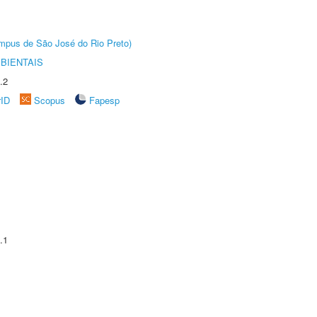
Câmpus de São José do Rio Preto)
BIENTAIS
.2
rID
Scopus
Fapesp
.1