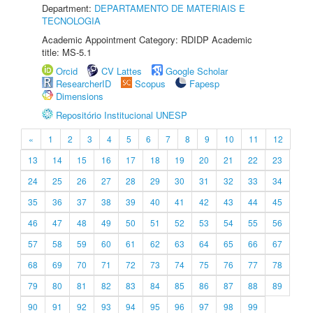
Department:
DEPARTAMENTO DE MATERIAIS E
TECNOLOGIA
Academic Appointment Category: RDIDP Academic
title: MS-5.1
Orcid
CV Lattes
Google Scholar
ResearcherID
Scopus
Fapesp
Dimensions
Repositório Institucional UNESP
«
1
2
3
4
5
6
7
8
9
10
11
12
13
14
15
16
17
18
19
20
21
22
23
24
25
26
27
28
29
30
31
32
33
34
35
36
37
38
39
40
41
42
43
44
45
46
47
48
49
50
51
52
53
54
55
56
57
58
59
60
61
62
63
64
65
66
67
68
69
70
71
72
73
74
75
76
77
78
79
80
81
82
83
84
85
86
87
88
89
90
91
92
93
94
95
96
97
98
99