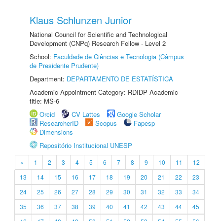
Klaus Schlunzen Junior
National Council for Scientific and Technological
Development (CNPq) Research Fellow - Level 2
School:
Faculdade de Ciências e Tecnologia (Câmpus
de Presidente Prudente)
Department:
DEPARTAMENTO DE ESTATÍSTICA
Academic Appointment Category: RDIDP Academic
title: MS-6
Orcid
CV Lattes
Google Scholar
ResearcherID
Scopus
Fapesp
Dimensions
Repositório Institucional UNESP
«
1
2
3
4
5
6
7
8
9
10
11
12
13
14
15
16
17
18
19
20
21
22
23
24
25
26
27
28
29
30
31
32
33
34
35
36
37
38
39
40
41
42
43
44
45