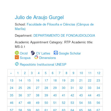
Julio de Araujo Gurgel
School:
Faculdade de Filosofia e Ciências (Câmpus de
Marília)
Department:
DEPARTAMENTO DE FONOAUDIOLOGIA
Academic Appointment Category: RTP Academic title:
MS-3.1
Orcid
CV Lattes
Google Scholar
Scopus
Dimensions
Repositório Institucional UNESP
«
1
2
3
4
5
6
7
8
9
10
11
12
13
14
15
16
17
18
19
20
21
22
23
24
25
26
27
28
29
30
31
32
33
34
35
36
37
38
39
40
41
42
43
44
45
46
47
48
49
50
51
52
53
54
55
56
57
58
59
60
61
62
63
64
65
66
67