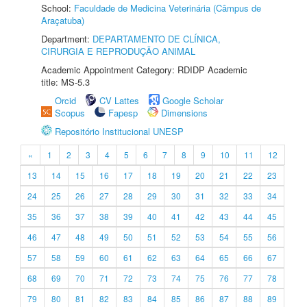
School:
Faculdade de Medicina Veterinária (Câmpus de
Araçatuba)
Department:
DEPARTAMENTO DE CLÍNICA,
CIRURGIA E REPRODUÇÃO ANIMAL
Academic Appointment Category: RDIDP Academic
title: MS-5.3
Orcid
CV Lattes
Google Scholar
Scopus
Fapesp
Dimensions
Repositório Institucional UNESP
«
1
2
3
4
5
6
7
8
9
10
11
12
13
14
15
16
17
18
19
20
21
22
23
24
25
26
27
28
29
30
31
32
33
34
35
36
37
38
39
40
41
42
43
44
45
46
47
48
49
50
51
52
53
54
55
56
57
58
59
60
61
62
63
64
65
66
67
68
69
70
71
72
73
74
75
76
77
78
79
80
81
82
83
84
85
86
87
88
89