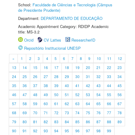
School:
Faculdade de Ciências e Tecnologia (Câmpus
de Presidente Prudente)
Department:
DEPARTAMENTO DE EDUCAÇÃO
Academic Appointment Category: RDIDP Academic
title: MS-3.2
Orcid
CV Lattes
ResearcherID
Repositório Institucional UNESP
«
1
2
3
4
5
6
7
8
9
10
11
12
13
14
15
16
17
18
19
20
21
22
23
24
25
26
27
28
29
30
31
32
33
34
35
36
37
38
39
40
41
42
43
44
45
46
47
48
49
50
51
52
53
54
55
56
57
58
59
60
61
62
63
64
65
66
67
68
69
70
71
72
73
74
75
76
77
78
79
80
81
82
83
84
85
86
87
88
89
90
91
92
93
94
95
96
97
98
99