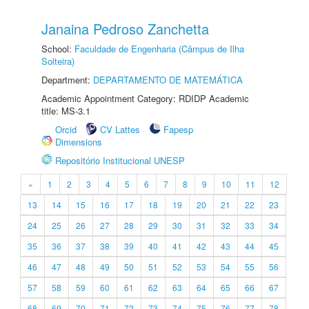
Janaina Pedroso Zanchetta
School:
Faculdade de Engenharia (Câmpus de Ilha
Solteira)
Department:
DEPARTAMENTO DE MATEMÁTICA
Academic Appointment Category: RDIDP Academic
title: MS-3.1
Orcid
CV Lattes
Fapesp
Dimensions
Repositório Institucional UNESP
«
1
2
3
4
5
6
7
8
9
10
11
12
13
14
15
16
17
18
19
20
21
22
23
24
25
26
27
28
29
30
31
32
33
34
35
36
37
38
39
40
41
42
43
44
45
46
47
48
49
50
51
52
53
54
55
56
57
58
59
60
61
62
63
64
65
66
67
68
69
70
71
72
73
74
75
76
77
78