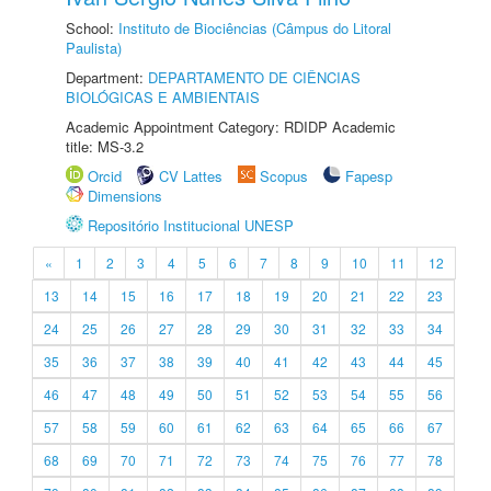
School:
Instituto de Biociências (Câmpus do Litoral
Paulista)
Department:
DEPARTAMENTO DE CIÊNCIAS
BIOLÓGICAS E AMBIENTAIS
Academic Appointment Category: RDIDP Academic
title: MS-3.2
Orcid
CV Lattes
Scopus
Fapesp
Dimensions
Repositório Institucional UNESP
«
1
2
3
4
5
6
7
8
9
10
11
12
13
14
15
16
17
18
19
20
21
22
23
24
25
26
27
28
29
30
31
32
33
34
35
36
37
38
39
40
41
42
43
44
45
46
47
48
49
50
51
52
53
54
55
56
57
58
59
60
61
62
63
64
65
66
67
68
69
70
71
72
73
74
75
76
77
78