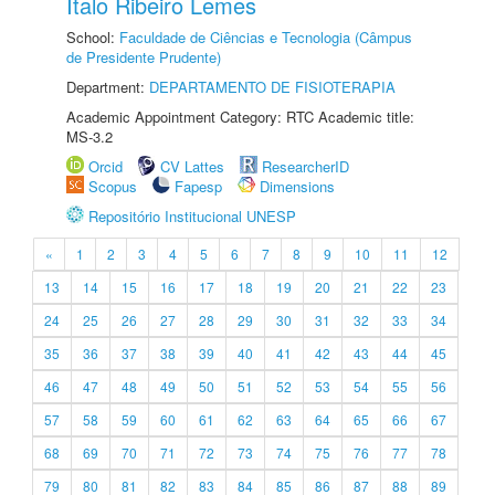
Ítalo Ribeiro Lemes
School:
Faculdade de Ciências e Tecnologia (Câmpus
de Presidente Prudente)
Department:
DEPARTAMENTO DE FISIOTERAPIA
Academic Appointment Category: RTC Academic title:
MS-3.2
Orcid
CV Lattes
ResearcherID
Scopus
Fapesp
Dimensions
Repositório Institucional UNESP
«
1
2
3
4
5
6
7
8
9
10
11
12
13
14
15
16
17
18
19
20
21
22
23
24
25
26
27
28
29
30
31
32
33
34
35
36
37
38
39
40
41
42
43
44
45
46
47
48
49
50
51
52
53
54
55
56
57
58
59
60
61
62
63
64
65
66
67
68
69
70
71
72
73
74
75
76
77
78
79
80
81
82
83
84
85
86
87
88
89