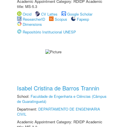
Academic Appointment Category: RDIDP Academic
title: MS-5.3
Orcid
CV Lattes
Google Scholar
ResearcherID
Scopus
Fapesp
Dimensions
Repositório Institucional UNESP
Isabel Cristina de Barros Trannin
School:
Faculdade de Engenharia e Ciências (Câmpus
de Guaratinguetá)
Department:
DEPARTAMENTO DE ENGENHARIA
CIVIL
Academic Appointment Category: RDIDP Academic
title: MS-3.2