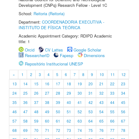
Development (CNPq) Research Fellow - Level 1C
School:
Reitoria (Reitoria)
Department:
COORDENADORIA EXECUTIVA -
INSTITUTO DE FÍSICA TEÓRICA
Academic Appointment Category: RDIPD Academic
title: 1
Orcid
CV Lattes
Google Scholar
ResearcherID
Fapesp
Dimensions
Repositório Institucional UNESP
«
1
2
3
4
5
6
7
8
9
10
11
12
13
14
15
16
17
18
19
20
21
22
23
24
25
26
27
28
29
30
31
32
33
34
35
36
37
38
39
40
41
42
43
44
45
46
47
48
49
50
51
52
53
54
55
56
57
58
59
60
61
62
63
64
65
66
67
68
69
70
71
72
73
74
75
76
77
78