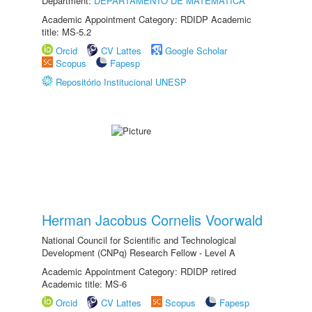
Department:
DEPARTAMENTO DE MATEMÁTICA
Academic Appointment Category: RDIDP Academic
title: MS-5.2
Orcid
CV Lattes
Google Scholar
Scopus
Fapesp
Repositório Institucional UNESP
Herman Jacobus Cornelis Voorwald
National Council for Scientific and Technological
Development (CNPq) Research Fellow - Level A
Academic Appointment Category: RDIDP retired
Academic title: MS-6
Orcid
CV Lattes
Scopus
Fapesp