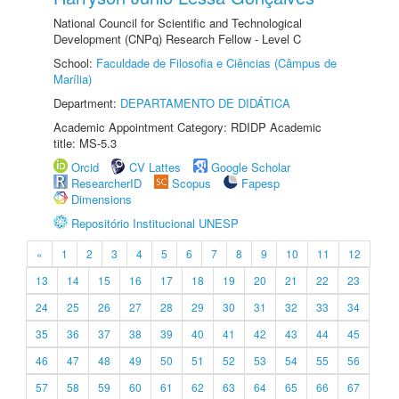
National Council for Scientific and Technological
Development (CNPq) Research Fellow - Level C
School:
Faculdade de Filosofia e Ciências (Câmpus de
Marília)
Department:
DEPARTAMENTO DE DIDÁTICA
Academic Appointment Category: RDIDP Academic
title: MS-5.3
Orcid
CV Lattes
Google Scholar
ResearcherID
Scopus
Fapesp
Dimensions
Repositório Institucional UNESP
«
1
2
3
4
5
6
7
8
9
10
11
12
13
14
15
16
17
18
19
20
21
22
23
24
25
26
27
28
29
30
31
32
33
34
35
36
37
38
39
40
41
42
43
44
45
46
47
48
49
50
51
52
53
54
55
56
57
58
59
60
61
62
63
64
65
66
67