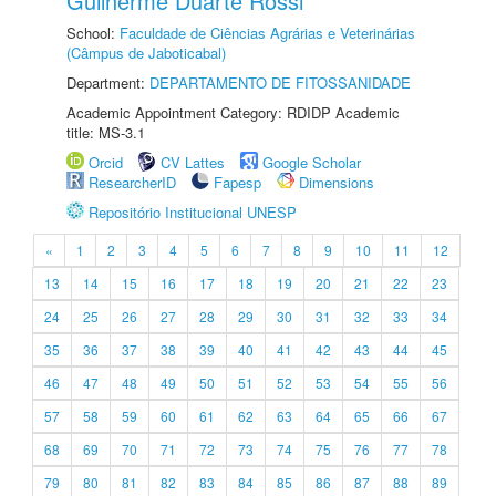
Guilherme Duarte Rossi
School:
Faculdade de Ciências Agrárias e Veterinárias
(Câmpus de Jaboticabal)
Department:
DEPARTAMENTO DE FITOSSANIDADE
Academic Appointment Category: RDIDP Academic
title: MS-3.1
Orcid
CV Lattes
Google Scholar
ResearcherID
Fapesp
Dimensions
Repositório Institucional UNESP
«
1
2
3
4
5
6
7
8
9
10
11
12
13
14
15
16
17
18
19
20
21
22
23
24
25
26
27
28
29
30
31
32
33
34
35
36
37
38
39
40
41
42
43
44
45
46
47
48
49
50
51
52
53
54
55
56
57
58
59
60
61
62
63
64
65
66
67
68
69
70
71
72
73
74
75
76
77
78
79
80
81
82
83
84
85
86
87
88
89