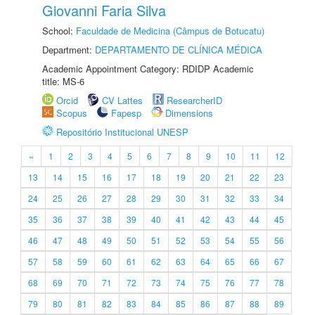
Giovanni Faria Silva
School:
Faculdade de Medicina (Câmpus de Botucatu)
Department:
DEPARTAMENTO DE CLÍNICA MÉDICA
Academic Appointment Category: RDIDP Academic
title: MS-6
Orcid
CV Lattes
ResearcherID
Scopus
Fapesp
Dimensions
Repositório Institucional UNESP
«
1
2
3
4
5
6
7
8
9
10
11
12
13
14
15
16
17
18
19
20
21
22
23
24
25
26
27
28
29
30
31
32
33
34
35
36
37
38
39
40
41
42
43
44
45
46
47
48
49
50
51
52
53
54
55
56
57
58
59
60
61
62
63
64
65
66
67
68
69
70
71
72
73
74
75
76
77
78
79
80
81
82
83
84
85
86
87
88
89