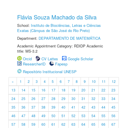
Flávia Souza Machado da Silva
School:
Instituto de Biociências, Letras e Ciências
Exatas (Câmpus de São José do Rio Preto)
Department:
DEPARTAMENTO DE MATEMÁTICA
Academic Appointment Category: RDIDP Academic
title: MS-3.2
Orcid
CV Lattes
Google Scholar
ResearcherID
Fapesp
Repositório Institucional UNESP
«
1
2
3
4
5
6
7
8
9
10
11
12
13
14
15
16
17
18
19
20
21
22
23
24
25
26
27
28
29
30
31
32
33
34
35
36
37
38
39
40
41
42
43
44
45
46
47
48
49
50
51
52
53
54
55
56
57
58
59
60
61
62
63
64
65
66
67