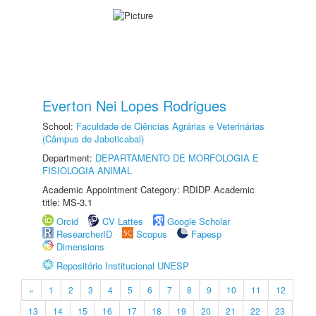
Everton Nei Lopes Rodrigues
School:
Faculdade de Ciências Agrárias e Veterinárias
(Câmpus de Jaboticabal)
Department:
DEPARTAMENTO DE MORFOLOGIA E
FISIOLOGIA ANIMAL
Academic Appointment Category: RDIDP Academic
title: MS-3.1
Orcid
CV Lattes
Google Scholar
ResearcherID
Scopus
Fapesp
Dimensions
Repositório Institucional UNESP
«
1
2
3
4
5
6
7
8
9
10
11
12
13
14
15
16
17
18
19
20
21
22
23