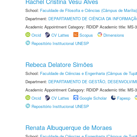
Rachel Cristina Vesu Alves
School:
Faculdade de Filosofia e Ciências (Câmpus de Marília)
Department:
DEPARTAMENTO DE CIÊNCIA DA INFORMAÇÃ
Academic Appointment Category: RDIDP Academic title: MS-3
Orcid
CV Lattes
Scopus
Dimensions
Repositório Institucional UNESP
Rebeca Delatore Simões
School:
Faculdade de Ciências e Engenharia (Câmpus de Tupã
Department:
DEPARTAMENTO DE GESTÃO, DESENVOLVIM
Academic Appointment Category: RDIDP Academic title: MS-3
Orcid
CV Lattes
Google Scholar
Fapesp
Repositório Institucional UNESP
Renata Albuquerque de Moraes
School:
Faculdade de Ciências e Engenharia (Câmpus de Tupã