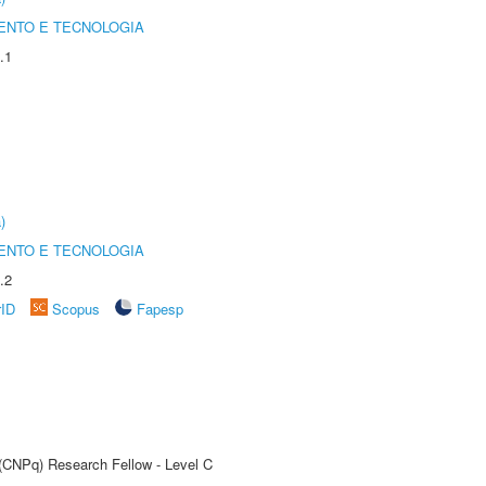
ENTO E TECNOLOGIA
.1
)
ENTO E TECNOLOGIA
.2
rID
Scopus
Fapesp
 (CNPq) Research Fellow - Level C