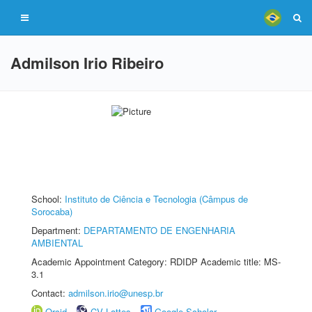
Admilson Irio Ribeiro
School:
Instituto de Ciência e Tecnologia (Câmpus de
Sorocaba)
Department:
DEPARTAMENTO DE ENGENHARIA
AMBIENTAL
Academic Appointment Category: RDIDP Academic title: MS-
3.1
Contact:
admilson.irio@unesp.br
Orcid
CV Lattes
Google Scholar