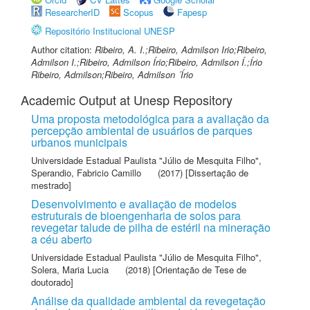
ResearcherID
Scopus
Fapesp
Repositório Institucional UNESP
Author citation:
Ribeiro, A. I.;Ribeiro, Admilson Irio;Ribeiro,
Admilson I.;Ribeiro, Admilson Írio;Ribeiro, Admilson Í.;Írio
Ribeiro, Admilson;Ribeiro, Admilson ´Írio
Academic Output at Unesp Repository
Uma proposta metodológica para a avaliação da
percepção ambiental de usuários de parques
urbanos municipais
Universidade Estadual Paulista "Júlio de Mesquita Filho"
,
Sperandio, Fabricio Camillo
(2017) [Dissertação de
mestrado]
Desenvolvimento e avaliação de modelos
estruturais de bioengenharia de solos para
revegetar talude de pilha de estéril na mineração
a céu aberto
Universidade Estadual Paulista "Júlio de Mesquita Filho"
,
Solera, Maria Lucia
(2018) [Orientação de Tese de
doutorado]
Análise da qualidade ambiental da revegetação