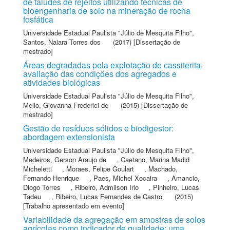
de taludes de rejeitos utilizando técnicas de
bioengenharia de solo na mineração de rocha
fosfática
Universidade Estadual Paulista "Júlio de Mesquita Filho"
,
Santos, Naiara Torres dos
(2017) [Dissertação de
mestrado]
Áreas degradadas pela explotação de cassiterita:
avaliação das condições dos agregados e
atividades biológicas
Universidade Estadual Paulista "Júlio de Mesquita Filho"
,
Mello, Giovanna Frederici de
(2015) [Dissertação de
mestrado]
Gestão de resíduos sólidos e biodigestor:
abordagem extensionista
Universidade Estadual Paulista "Júlio de Mesquita Filho"
,
Medeiros, Gerson Araujo de
,
Caetano, Marina Madid
Micheletti
,
Moraes, Felipe Goulart
,
Machado,
Fernando Henrique
,
Paes, Michel Xocaira
,
Amancio,
Diogo Torres
,
Ribeiro, Admilson Irio
,
Pinheiro, Lucas
Tadeu
,
Ribeiro, Lucas Fernandes de Castro
(2015)
[Trabalho apresentado em evento]
Variabilidade da agregação em amostras de solos
agrícolas como indicador de qualidade: uma