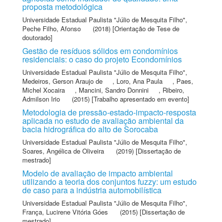
proposta metodológica
Universidade Estadual Paulista "Júlio de Mesquita Filho"
,
Peche Filho, Afonso
(2018) [Orientação de Tese de
doutorado]
Gestão de resíduos sólidos em condomínios
residenciais: o caso do projeto Econdomínios
Universidade Estadual Paulista "Júlio de Mesquita Filho"
,
Medeiros, Gerson Araujo de
,
Loro, Ana Paula
,
Paes,
Michel Xocaira
,
Mancini, Sandro Donnini
,
Ribeiro,
Admilson Irio
(2015) [Trabalho apresentado em evento]
Metodologia de pressão-estado-impacto-resposta
aplicada no estudo de avaliação ambiental da
bacia hidrográfica do alto de Sorocaba
Universidade Estadual Paulista "Júlio de Mesquita Filho"
,
Soares, Angélica de Oliveira
(2019) [Dissertação de
mestrado]
Modelo de avaliação de impacto ambiental
utilizando a teoria dos conjuntos fuzzy: um estudo
de caso para a indústria automobilística
Universidade Estadual Paulista "Júlio de Mesquita Filho"
,
França, Lucirene Vitória Góes
(2015) [Dissertação de
mestrado]